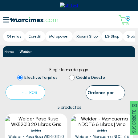
Lupa
Ofertas
Ecredit
Motopower
Xiaomi Shop
LG Shop
Global
Weider
Elegir forma de pago:
Efectivo/Tarjetas
Crédito Directo
Ordenar por
FILTROS
SUSCRÍBETE 🖂
5
productos
Weider
Weider
Weider - Pesa Rusa WKB2013 20
Weider - Mancuerna NDCT6 6