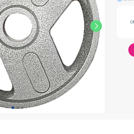
res
O
lador