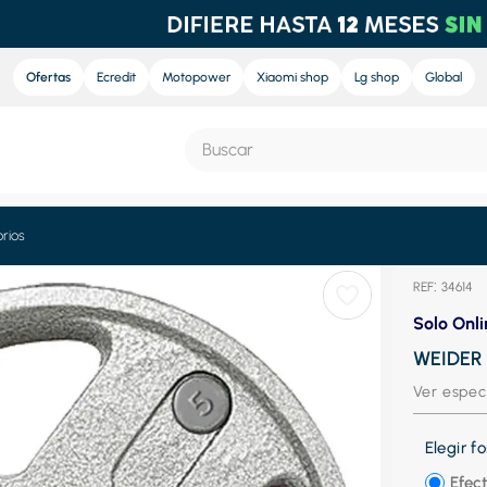
Ofertas
Ecredit
Motopower
Xiaomi shop
Lg shop
Global
Buscar
S MÁS BUSCADOS
rios
:
34614
e
Solo Onli
nd sound
WEIDER 
ra
Ver espec
nd sound pro
Elegir 
eradora
Efect