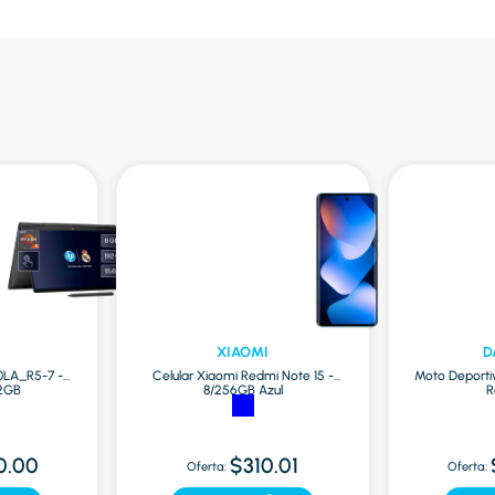
XIAOMI
D
0LA_R5-7 -
Celular Xiaomi Redmi Note 15 -
Moto Deporti
12GB
8/256GB Azul
R
0.00
$310.01
Oferta:
Oferta: