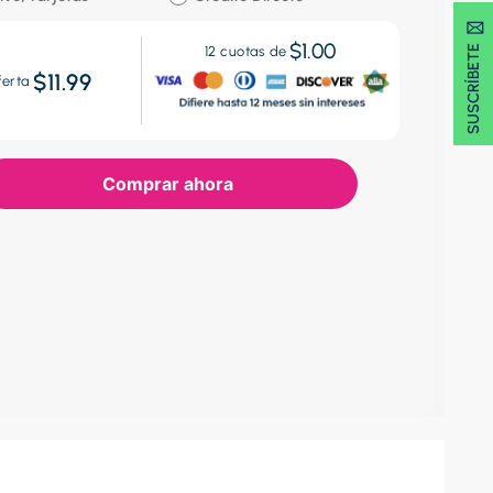
SUSCRÍBETE 🖂
$1.00
12
cuotas de
$11.99
ferta
Comprar ahora