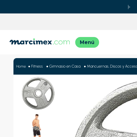
TÉRMINO
1
.
motos
Fitness
Gimnasio en Casa
Mancuernas, Discos y Acceso
2
.
moto
3
.
iphon
4
.
engla
5
.
lavado
6
.
engla
7
.
refrig