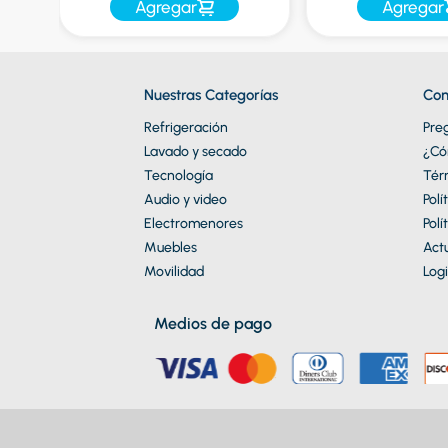
Agregar
Agregar
Nuestras Categorías
Con
Refrigeración
Pre
Lavado y secado
¿Có
Tecnología
Tér
Audio y video
Polí
Electromenores
Polí
Muebles
Actu
Movilidad
Logi
Medios de pago