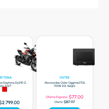
AYTONA
OSTER
va Daytona Dy290 Zr
Microondas Oster Oggme2702
Globa
ojo 2027
700W 20L Negro
$77.00
Oferta Express:
$87.97
$2.799.00
Oferta: