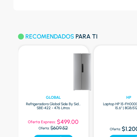
RECOMENDADOS
PARA TI
GLOBAL
HP
Refrigeradora Global Side By Side
Laptop HP 15-FH000
ro
SBE-422 - 476 Litros
15,6" | 8GB/5
0
$499.00
Oferta Express:
$609.52
$1.20
Oferta:
Oferta: