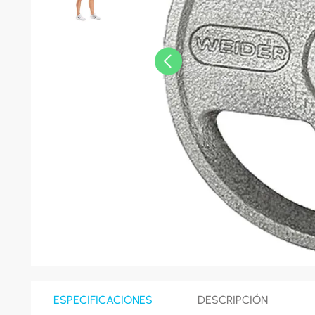
8
.
celula
9
.
cocina
10
.
conge
ESPECIFICACIONES
DESCRIPCIÓN