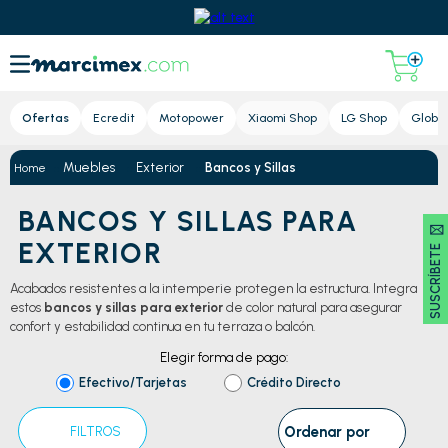
Lupa
Ofertas
Ecredit
Motopower
Xiaomi Shop
LG Shop
Global
Muebles
Exterior
Bancos y Sillas
BANCOS Y SILLAS PARA
SUSCRÍBETE 🖂
EXTERIOR
Acabados resistentes a la intemperie protegen la estructura. Integra
estos
bancos y sillas para exterior
de color natural para asegurar
confort y estabilidad continua en tu terraza o balcón.
Elegir forma de pago:
Efectivo/Tarjetas
Crédito Directo
Ordenar por
FILTROS