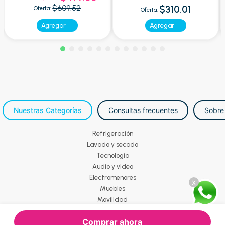
$609.52
$310.01
Oferta:
Oferta:
Agregar
Agregar
Nuestras Categorías
Consultas frecuentes
Sobre
Refrigeración
Lavado y secado
Tecnología
Audio y video
Electromenores
x
Muebles
Movilidad
Comprar ahora