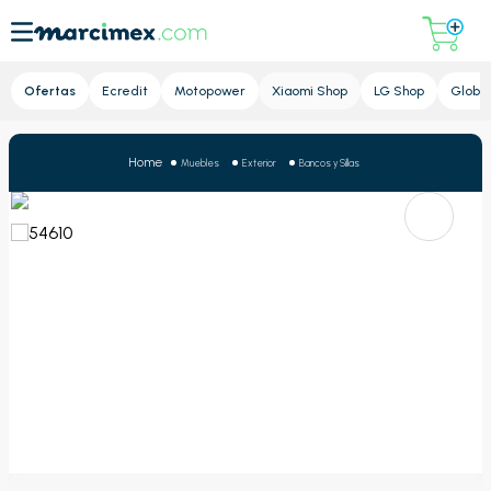
Lupa
Ofertas
Ecredit
Motopower
Xiaomi Shop
LG Shop
Global
Muebles
Exterior
Bancos y Sillas