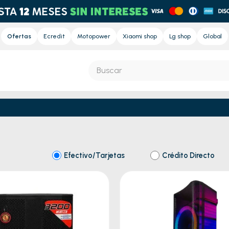
Ofertas
Ecredit
Motopower
Xiaomi shop
Lg shop
Global
Buscar
S MÁS BUSCADOS
s
e
Efectivo/Tarjetas
Crédito Directo
nd sound
nd sound pro
ora
eradora