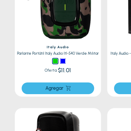
8
.
celula
9
.
cocin
10
.
conge
Italy Audio
Parlante Portátil Italy Audio Itl-540 Verde Militar
Italy Audio 
$11.01
Oferta
Agregar