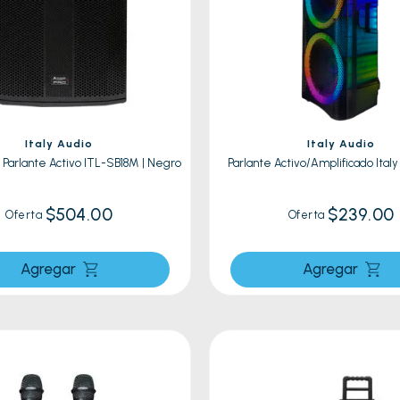
res
a
lador
Italy Audio
Italy Audio
- Parlante Activo ITL-SB18M | Negro
Parlante Activo/Amplificado Italy
Negro
$504.00
$239.00
Oferta
Oferta
Agregar
Agregar