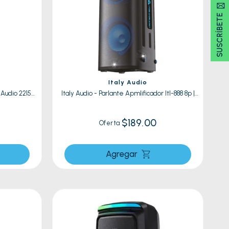
SUSCRÍBETE 🖂
Italy Audio
 Audio 2215
Italy Audio - Parlante Apmlificador Itl-888 8p |
Negro
$189.00
Oferta
Agregar