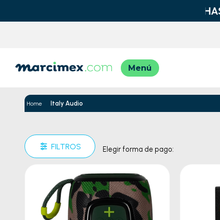
TÉRMINO
1
.
moto
Italy Audio
2
.
moto
3
.
iphon
FILTROS
Elegir forma de pago:
4
.
engla
5
.
engla
6
.
lavad
7
.
refrig