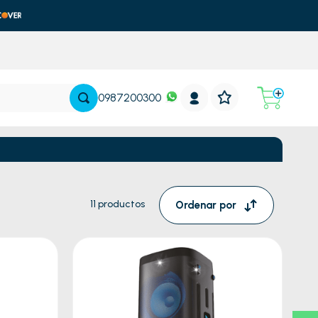
0987200300
11
productos
Ordenar por