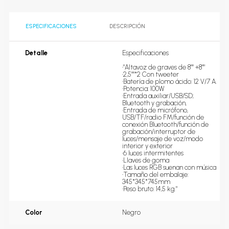
ESPECIFICACIONES
DESCRIPCIÓN
Detalle
Especificaciones

•"Altavoz de graves de 8"" +8""

•2,5""*2 Con tweeter

•Batería de plomo ácido: 12 V/7 A.

•Potencia: 100W

•Entrada auxiliar/USB/SD; 
Bluetooth y grabación,

•Entrada de micrófono, 
USB/TF/radio FM/función de 
conexión Bluetooth/función de 
grabación/interruptor de 
luces/mensaje de voz/modo 
interior y exterior

•6 luces intermitentes

•Llaves de goma

•Las luces RGB suenan con música

•Tamaño del embalaje: 
345*345*745mm

•Peso bruto: 14,5 kg."
Color
Negro