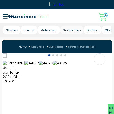
Lupa
Ofertas
Ecredit
Motopower
Xiaomi Shop
LG Shop
Global
Audio y Video
Audio y sonido
Parlantes y amplificadores