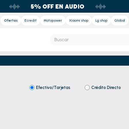
Ofertas
Ecredit
Motopower
Xiaomi shop
Lg shop
Global
Buscar
S MÁS BUSCADOS
s
e
Efectivo/Tarjetas
Crédito Directo
nd sound
ora
nd sound pro
eradora