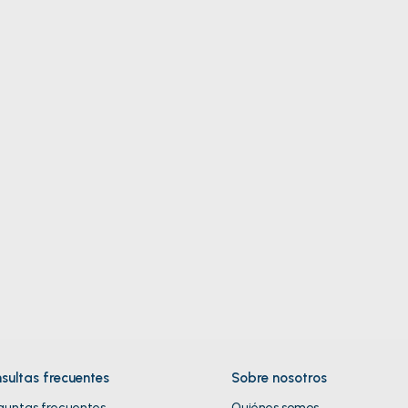
res
a
lador
sultas frecuentes
Sobre nosotros
guntas frecuentes
Quiénes somos