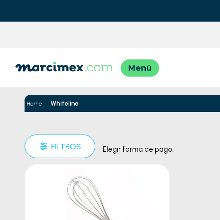
TÉRMINO
1
.
moto
Whiteline
2
.
moto
3
.
iphon
FILTROS
Elegir forma de pago:
4
.
engla
5
.
lavad
6
.
engla
7
.
refrig