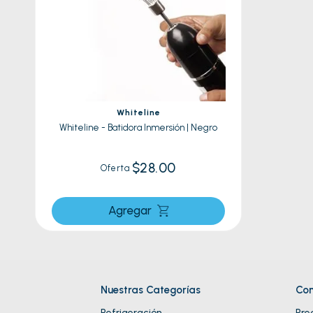
8
.
celula
9
.
cocin
10
.
conge
Whiteline
Whiteline - Batidora Inmersión | Negro
$28.00
Oferta
Agregar
Nuestras Categorías
Con
Refrigeración
Pre