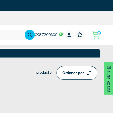
0987200300
SUSCRÍBETE 🖂
1
producto
Ordenar por