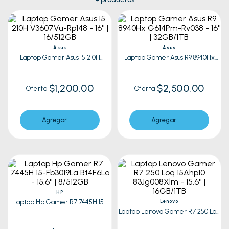
Asus
Asus
Laptop Gamer Asus I5 210H
Laptop Gamer Asus R9 8940Hx
V3607Vu-Rp148 - 16'' | 16/512GB
G614Pm-Rv038 - 16'' | 32GB/1TB
$1,200.00
$2,500.00
Oferta
Oferta
Agregar
Agregar
HP
Laptop Hp Gamer R7 7445H 15-
Lenovo
Fb3019La Bt4F6La - 15.6'' | 8/512GB
Laptop Lenovo Gamer R7 250 Loq
15Ahp10 83Jg008Xlm - 15.6'' |
16GB/1TB