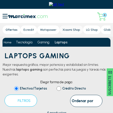
Lupa
Ofertas
Ecredit
Motopower
Xiaomi Shop
LG Shop
Global
Tecnología
Gaming
Laptops
LAPTOPS GAMING
Mejor respuesta gráfica, mayor potencia y estabilidad sin límites.
Nuestras
laptops gaming
son perfectas para tus juegos y tareas más
SUSCRÍBETE 🖂
exigentes.
Elegir forma de pago:
Efectivo/Tarjetas
Crédito Directo
Ordenar por
FILTROS
4
productos