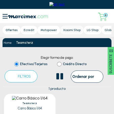
Lupa
Ofertas
Ecredit
Motopower
Xiaomi Shop
LG Shop
Global
Teamsterz
SUSCRÍBETE 🖂
Elegir forma de pago:
Efectivo/Tarjetas
Crédito Directo
Ordenar por
FILTROS
1
producto
Teamsterz
Carro Básico 1/64