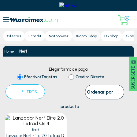
Lupa
Ofertas
Ecredit
Motopower
Xiaomi Shop
LG Shop
Global
Nerf
SUSCRÍBETE 🖂
Elegir forma de pago:
Efectivo/Tarjetas
Crédito Directo
Ordenar por
FILTROS
1
producto
Nerf
Lanzador Nerf Elite 2.0 Tetrad Qs