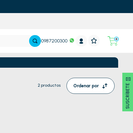
0987200300
SUSCRÍBETE 🖂
2
productos
Ordenar por