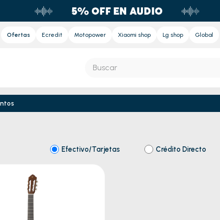
Ofertas
Ecredit
Motopower
Xiaomi shop
Lg shop
Global
Buscar
S MÁS BUSCADOS
s
entos
e
Efectivo/Tarjetas
Crédito Directo
nd sound
ora
nd sound pro
eradora