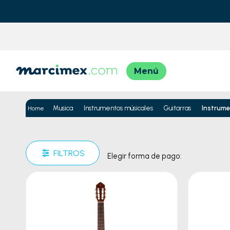
TÉRMINO
1
.
moto
Musica
Instrumentos músicales
Guitarras
Instrum
2
.
moto
3
.
iphon
FILTROS
Elegir forma de pago:
4
.
engla
5
.
lavad
6
.
engla
7
.
refrig