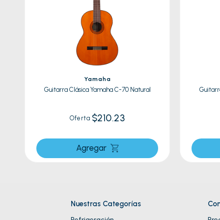
8
.
celula
9
.
cocin
10
.
conge
Yamaha
Guitarra Clásica Yamaha C-70 Natural
Guitarr
$210.23
Oferta
Agregar
Nuestras Categorías
Con
Refrigeración
Pre