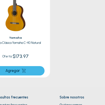
res
a
lador
Yamaha
a Clásica Yamaha C-40 Natural
$173.97
Oferta
Agregar
sultas frecuentes
Sobre nosotros
guntas frecuentes
Quiénes somos