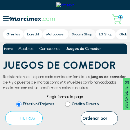
Lupa
Ofertas
Ecredit
Motopower
Xiaomi Shop
LG Shop
Global
Muebles
Comedores
Juegos de Comedor
JUEGOS DE COMEDOR
Resistencia y estilo para cada comida en familia: los
juegos de comedor
SUSCRÍBETE 🖂
de 4 y 6 puestos de marcas como MX Muebles combinan acabados
modernos con estructuras firmes y colores neutros.
Elegir forma de pago:
Efectivo/Tarjetas
Crédito Directo
Ordenar por
FILTROS