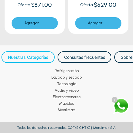
$871.00
$529.00
Oferta
Oferta
Agregar
Agregar
Nuestras Categorías
Consultas frecuentes
Sobre
Refrigeración
Lavado y secado
Tecnología
Audio y video
Electromenores
x
Muebles
Movilidad
Todos los derechos reservados. COPYRIGHT © | Marcimex S.A.