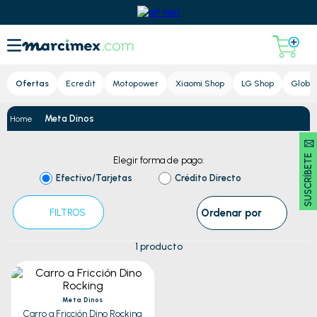
Lupa
Ofertas
Ecredit
Motopower
Xiaomi Shop
LG Shop
Global
Meta Dinos
SUSCRÍBETE 🖂
Elegir forma de pago:
Efectivo/Tarjetas
Crédito Directo
Ordenar por
FILTROS
1
producto
Meta Dinos
Carro a Fricción Dino Rocking