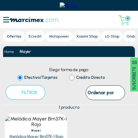
Lupa
Ofertas
Ecredit
Motopower
Xiaomi Shop
LG Shop
Global
Mayer
SUSCRÍBETE 🖂
Elegir forma de pago:
Efectivo/Tarjetas
Crédito Directo
Ordenar por
FILTROS
1
producto
Mayer
Melódica Mayer Bm37K-1 Rojo