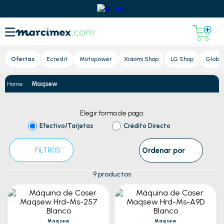
Lupa
Ofertas
Ecredit
Motopower
Xiaomi Shop
LG Shop
Global
Maqsew
Elegir forma de pago:
Efectivo/Tarjetas
Crédito Directo
Ordenar por
FILTROS
9
productos
Maqsew
Maqsew