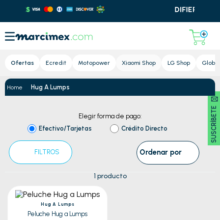
Lupa
Ofertas
Ecredit
Motopower
Xiaomi Shop
LG Shop
Global
Hug A Lumps
SUSCRÍBETE 🖂
Elegir forma de pago:
Efectivo/Tarjetas
Crédito Directo
Ordenar por
FILTROS
1
producto
Hug A Lumps
Peluche Hug a Lumps