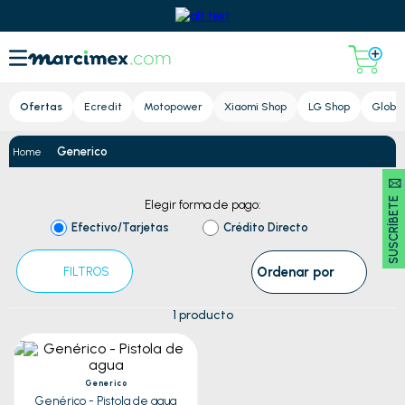
Lupa
Ofertas
Ecredit
Motopower
Xiaomi Shop
LG Shop
Global
Generico
SUSCRÍBETE 🖂
Elegir forma de pago:
Efectivo/Tarjetas
Crédito Directo
Ordenar por
FILTROS
1
producto
Generico
Genérico - Pistola de agua