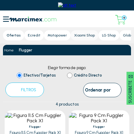
Lupa
Ofertas
Ecredit
Motopower
Xiaomi Shop
LG Shop
Global
Flugger
Elegir forma de pago:
Efectivo/Tarjetas
Crédito Directo
SUSCRÍBETE 🖂
Ordenar por
FILTROS
4
productos
Flugger
Flugger
Figura 11.5 Cm Fuggler Pack X1
Figura 9 Cm Fuggler Pack X1