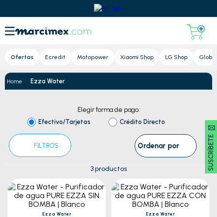
Lupa
Ofertas
Ecredit
Motopower
Xiaomi Shop
LG Shop
Global
Ezza Water
Elegir forma de pago:
Efectivo/Tarjetas
Crédito Directo
SUSCRÍBETE 🖂
Ordenar por
FILTROS
3
productos
Ezza Water
Ezza Water