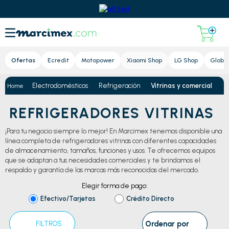
Lupa
Ofertas
Ecredit
Motopower
Xiaomi Shop
LG Shop
Global
Electrodomésticos
Refrigeración
Vitrinas y comercial
REFRIGERADORES VITRINAS
¡Para tu negocio siempre lo mejor! En Marcimex tenemos disponible una
línea completa de refrigeradores vitrinas con diferentes capacidades
de almacenamiento, tamaños, funciones y usos. Te ofrecemos equipos
que se adaptan a tus necesidades comerciales y te brindamos el
respaldo y garantía de las marcas más reconocidas del mercado.
Elegir forma de pago:
Efectivo/Tarjetas
Crédito Directo
Ordenar por
FILTROS