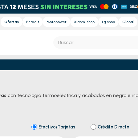
Ofertas
Ecredit
Motopower
Xiaomi shop
Lg shop
Global
Buscar
S MÁS BUSCADOS
s
e
ras
con tecnología termoeléctrica y acabados en negro e inox
ora
nd sound pro
nd sound
Efectivo/Tarjetas
Crédito Directo
eradora