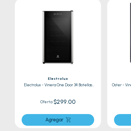
8
.
celula
9
.
cocin
10
.
conge
Electrolux
Electrolux - Vinera One Door 34 Botellas
Oster - Vi
ERWV34W6MWB| Negro
$299.00
Oferta
Agregar