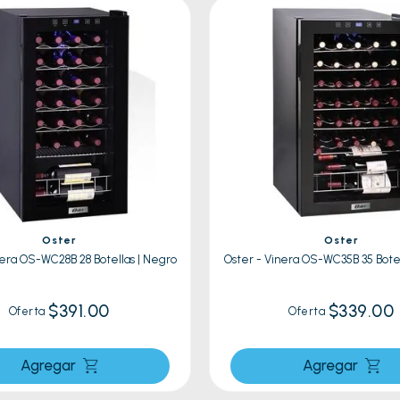
res
a
lador
Oster
Oster
nera OS-WC28B 28 Botellas | Negro
Oster - Vinera OS-WC35B 35 Botel
$391.00
$339.00
Oferta
Oferta
Agregar
Agregar