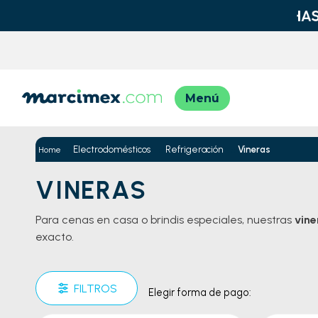
TÉRMINO
1
.
moto
Electrodomésticos
Refrigeración
Vineras
2
.
moto
VINERAS
3
.
iphon
Para cenas en casa o brindis especiales, nuestras
vine
4
.
lavad
exacto.
5
.
engla
6
.
engla
FILTROS
Elegir forma de pago:
7
.
refrig