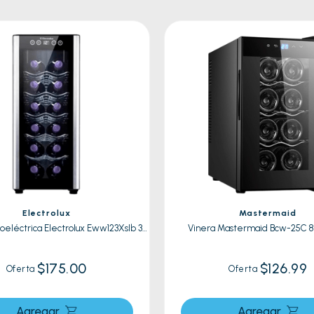
Electrolux
Mastermaid
eléctrica Electrolux Eww123Xslb 33
Vinera Mastermaid Bcw-25C 8 
Litros
$175.00
$126.99
Oferta
Oferta
Agregar
Agregar