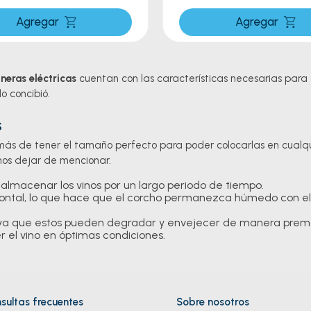
Agregar
Agregar
ineras eléctricas
cuentan con las características necesarias para 
o concibió.
s
 de tener el tamaño perfecto para poder colocarlas en cualquie
mos dejar de mencionar.
lmacenar los vinos por un largo periodo de tiempo.
izontal, lo que hace que el corcho permanezca húmedo con el
ta, ya que estos pueden degradar y envejecer de manera prem
el vino en óptimas condiciones.
e que las botellas permanezcan en reposo.
os que esta bebida es la protagonista, tener una viniera será una g
cción de un modo elegante y sofisticado.
sultas frecuentes
Sobre nosotros