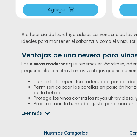
Agregar
A diferencia de los refrigeradores convencionales, las
v
ideales para mantener el sabor tal y como el vinicultor l
Ventajas de una nevera para vino
Las
vineras modernas
que tenemos en Marcimex, además
pequeño, ofrecen otras tantas ventajas que no quere
Tienen la temperatura adecuada para poder a
Permiten colocar las botellas en posición hor
de la bebida.
Protege los vinos contra los rayos ultraviole
Proporcionan la humedad justa para mantener 
Tienen un sistema antivibraciones que permit
Leer más
Para los amantes del vino y los dueños de negocios en l
que también podrán exhibir su selecta y exclusiva cole
Nuestras Categorías
Con