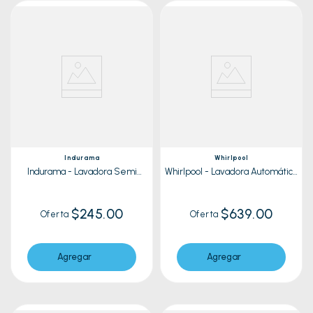
Indurama
Whirlpool
Indurama - Lavadora Semi
Whirlpool - Lavadora Automática
Automatica LRI-11BLSAP | 11 Kg
7MWTW1904LM Blanco | 19 Kg
$245.00
$639.00
Oferta
Oferta
Agregar
Agregar