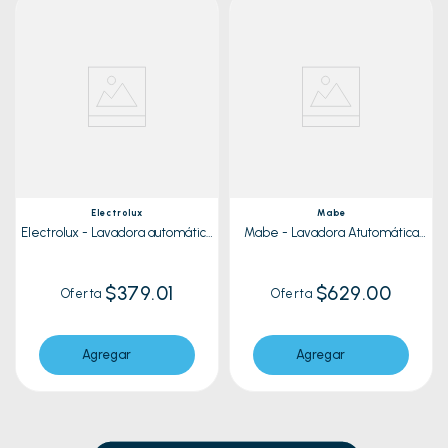
Electrolux
Mabe
Electrolux - Lavadora automática
Mabe - Lavadora Atutomática
18k EWIX18F6ESG| Silver
LMH72201WBAB1 Blanco | 22 Kg
$379.01
$629.00
Oferta
Oferta
Agregar
Agregar