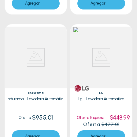
Agregar
Agregar
Indurama
LG
Indurama - Lavadora Automática
Lg - Lavadora Automatica
LRI-21FCR Croma | 21KG
WT19WVTM Blanco | 19 kg
$955.01
$448.99
Oferta Express
Oferta
Oferta
$477.01
Agregar
Agregar