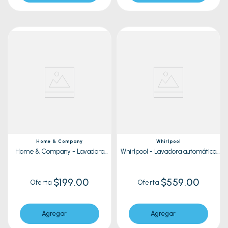
Home & Company
Whirlpool
Home & Company - Lavadora
Whirlpool - Lavadora automática
Semiautomática HC-DT11 Blanco |
WW19BTAHLA 19 Kg | Croma
11Kg
$199.00
$559.00
Oferta
Oferta
Agregar
Agregar