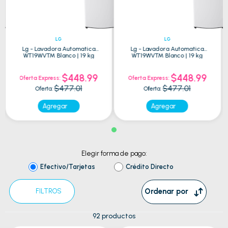
LG
LG
Lg - Lavadora Automatica
Lg - Lavadora Automatica
WT19WVTM Blanco | 19 kg
WT19WVTM Blanco | 19 kg
$448.99
$448.99
Oferta Express:
Oferta Express:
$477.01
$477.01
Oferta:
Oferta:
Agregar
Agregar
Elegir forma de pago:
Efectivo/Tarjetas
Crédito Directo
Ordenar por
FILTROS
92
productos