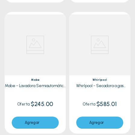
Mabe
Whirlpool
Mabe - Lavadora Semiautomática
Whirlpool - Secadora a gas
LMDX6124HBAB0 Blanco | 16 kg
7MWGD2140JB | 23 Kg
$245.00
$585.01
Oferta
Oferta
Agregar
Agregar