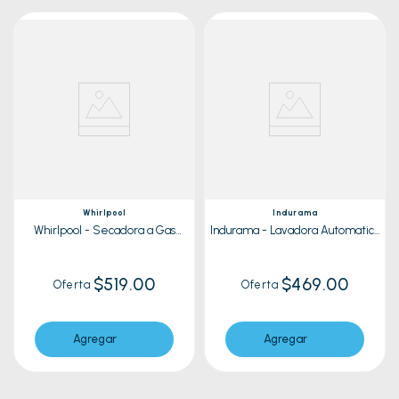
Whirlpool
Indurama
Whirlpool - Secadora a Gas
Indurama - Lavadora Automatica
7MWGD1900EW 19 Kg
LRI-19BLA | 19 Kg
$519.00
$469.00
Oferta
Oferta
Agregar
Agregar