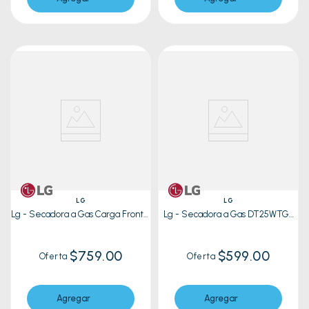
LG
LG
Lg - Secadora a Gas Carga Frontal
Lg - Secadora a Gas DT25WTGK
DF50MV2S6W 25KG | Negro
25KG | Blanco
$759.00
$599.00
Oferta
Oferta
Agregar
Agregar