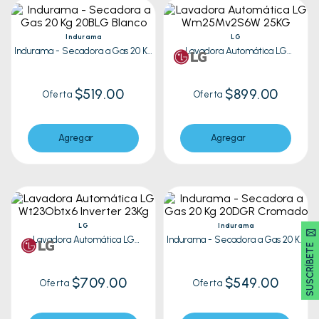
Indurama
LG
Indurama - Secadora a Gas 20 Kg
Lavadora Automática LG
20BLG Blanco
Wm25Mv2S6W 25KG
$519.00
$899.00
Oferta
Oferta
Agregar
Agregar
LG
Indurama
SUSCRÍBETE 🖂
Lavadora Automática LG
Indurama - Secadora a Gas 20 Kg
Wt23Obtx6 Inverter 23Kg
20DGR Cromado
$709.00
$549.00
Oferta
Oferta