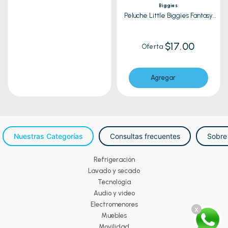
Biggies
Peluche Little Biggies Fantasy
Unicornio
$17.00
Oferta
Agregar
Nuestras Categorías
Consultas frecuentes
Sobre
Refrigeración
Lavado y secado
Tecnología
Audio y video
Electromenores
x
Muebles
Movilidad