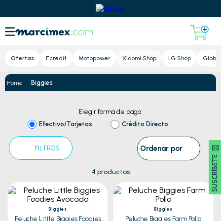
Lupa
Ofertas
Ecredit
Motopower
Xiaomi Shop
LG Shop
Global
Biggies
Elegir forma de pago:
Efectivo/Tarjetas
Crédito Directo
SUSCRÍBETE 🖂
Ordenar por
FILTROS
4
productos
Biggies
Biggies
Peluche Little Biggies Foodies
Peluche Biggies Farm Pollo