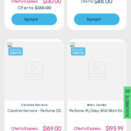
$130.00
$86.00
Oferta Express
Oferta
Oferta
$135.00
Agregar
Agregar
SUSCRÍBETE 🖂
Carolina Herrera
Marc Jacobs
Carolina Herrera - Perfume 212
Perfume Mj Daisy Wild Wom Edp
Vip Rose| 80ml
100Ml 5018
$169.00
$195.99
Oferta Express
Oferta Express