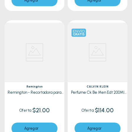
Agregar
Agregar
Remington
CALVIN KLEIN
Remington - Recortadora para
Perfume Ck Be Men Edt 200Ml
nariz NE3250 | Negro
3016
$21.00
$114.00
Oferta
Oferta
Agregar
Agregar