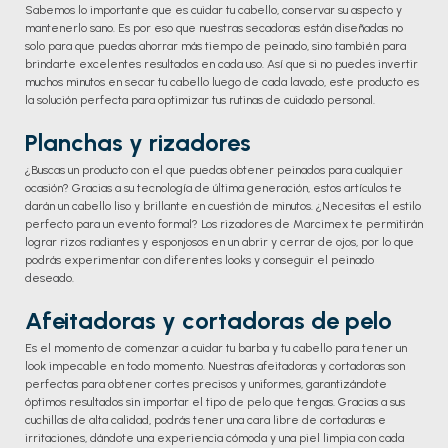
Sabemos lo importante que es cuidar tu cabello, conservar su aspecto y
mantenerlo sano. Es por eso que nuestras secadoras están diseñadas no
solo para que puedas ahorrar más tiempo de peinado, sino también para
brindarte excelentes resultados en cada uso. Así que si no puedes invertir
muchos minutos en secar tu cabello luego de cada lavado, este producto es
la solución perfecta para optimizar tus rutinas de cuidado personal.
Planchas y rizadores
¿Buscas un producto con el que puedas obtener peinados para cualquier
ocasión? Gracias a su tecnología de última generación, estos artículos te
darán un cabello liso y brillante en cuestión de minutos. ¿Necesitas el estilo
perfecto para un evento formal? Los rizadores de Marcimex te permitirán
lograr rizos radiantes y esponjosos en un abrir y cerrar de ojos, por lo que
podrás experimentar con diferentes looks y conseguir el peinado
deseado.
Afeitadoras y cortadoras de pelo
Es el momento de comenzar a cuidar tu barba y tu cabello para tener un
look impecable en todo momento. Nuestras afeitadoras y cortadoras son
perfectas para obtener cortes precisos y uniformes, garantizándote
óptimos resultados sin importar el tipo de pelo que tengas. Gracias a sus
cuchillas de alta calidad, podrás tener una cara libre de cortaduras e
irritaciones, dándote una experiencia cómoda y una piel limpia con cada