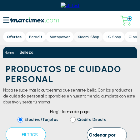
Lupa
Ofertas
Ecredit
Motopower
Xiaomi Shop
LG Shop
Global
Belleza
PRODUCTOS DE CUIDADO
PERSONAL
Nada te sube más la autoestima que sentirte bella. Con los
productos
de cuidado personal
disponibles en nuestra tienda, cumplirás con este
objetivo y serás tú misma.
Elegir forma de pago:
Efectivo/Tarjetas
Crédito Directo
Ordenar por
FILTROS