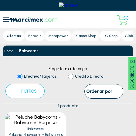
Lupa
Ofertas
Ecredit
Motopower
Xiaomi Shop
LG Shop
Global
Babycorns
SUSCRÍBETE 🖂
Elegir forma de pago:
Efectivo/Tarjetas
Crédito Directo
Ordenar por
FILTROS
1
producto
Babycorns
Peluche Babycorns - Babycorns