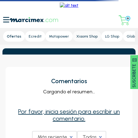
Lupa
Ofertas
Ecredit
Motopower
Xiaomi Shop
LG Shop
Global
SUSCRÍBETE 🖂
Comentarios
Cargando el resumen…
Por favor, inicia sesión para escribir un
comentario.
Más reciente
Todos