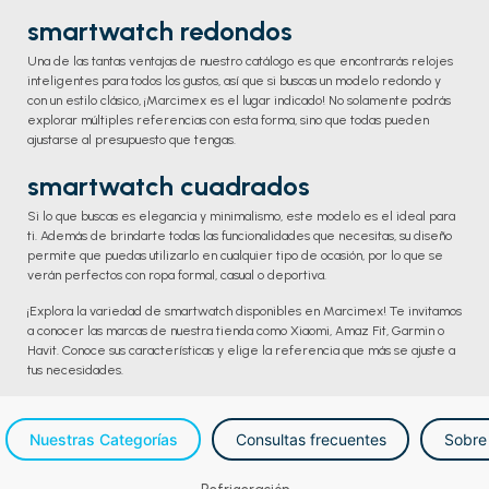
smartwatch redondos
Una de las tantas ventajas de nuestro catálogo es que encontrarás relojes
inteligentes para todos los gustos, así que si buscas un modelo redondo y
con un estilo clásico, ¡Marcimex es el lugar indicado! No solamente podrás
explorar múltiples referencias con esta forma, sino que todas pueden
ajustarse al presupuesto que tengas.
smartwatch cuadrados
Si lo que buscas es elegancia y minimalismo, este modelo es el ideal para
ti. Además de brindarte todas las funcionalidades que necesitas, su diseño
permite que puedas utilizarlo en cualquier tipo de ocasión, por lo que se
verán perfectos con ropa formal, casual o deportiva.
¡Explora la variedad de smartwatch disponibles en Marcimex! Te invitamos
a conocer las marcas de nuestra tienda como Xiaomi, Amaz Fit, Garmin o
Havit. Conoce sus características y elige la referencia que más se ajuste a
tus necesidades.
Nuestras Categorías
Consultas frecuentes
Sobre