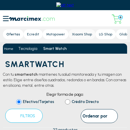
Lupa
Ofertas
Ecredit
Motopower
Xiaomi Shop
LG Shop
Global
Tecnología
Smart Watch
SMARTWATCH
Con tu
smartwatch
mantienes tu salud monitoreada y tu imagen con
estilo. Elige entre diseños cuadrados, redondos o en bandas. Con correas
en silicona, metal, entre otras.
Elegir forma de pago:
Efectivo/Tarjetas
Crédito Directo
Ordenar por
FILTROS
22
productos