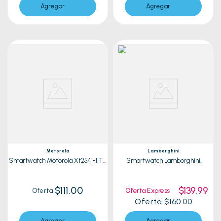
Agregar
Agregar
Motorola
Lamborghini
Smartwatch Motorola Xt2541-1 Tg
Smartwatch Lamborghini
Verde
Aventador Svj + Audífonos
Huracan 200 Negro
$111.00
$139.99
Oferta Express
Oferta
Oferta
$160.00
Agregar
Agregar