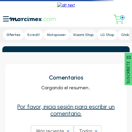
Lupa
Ofertas
Ecredit
Motopower
Xiaomi Shop
LG Shop
Global
SUSCRÍBETE 🖂
Comentarios
Cargando el resumen…
Por favor, inicia sesión para escribir un
comentario.
Más reciente
Todos