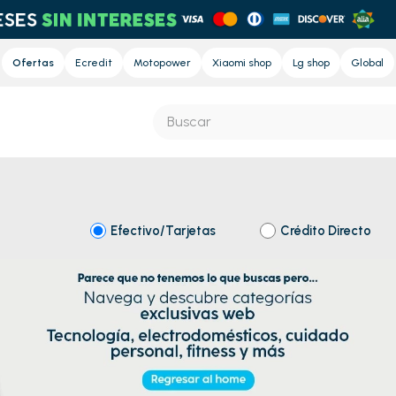
Ofertas
Ecredit
Motopower
Xiaomi shop
Lg shop
Global
Buscar
S MÁS BUSCADOS
s
Efectivo/Tarjetas
Crédito Directo
e
Regresar al Home
nd sound
nd sound pro
ora
eradora