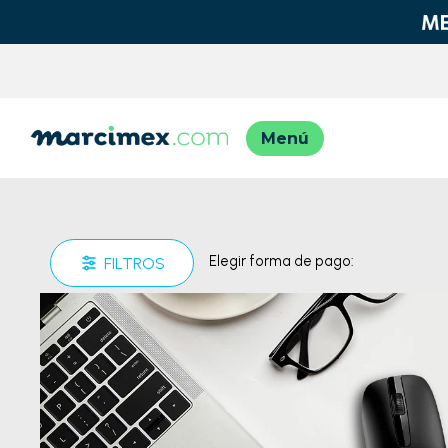
TÉRMINO
1
.
moto
2
.
moto
Elegir forma de pago:
FILTROS
3
.
iphon
4
.
engla
5
.
engla
6
.
lavad
7
.
refrig