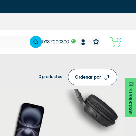
0987200300
0
productos
Ordenar por
SUSCRÍBETE 🖂