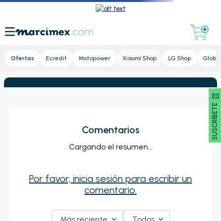
Lupa
Ofertas
Ecredit
Motopower
Xiaomi Shop
LG Shop
Global
SUSCRÍBETE 🖂
Comentarios
Cargando el resumen…
Por favor, inicia sesión para escribir un
comentario.
Más reciente
Todos