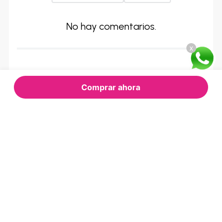
No hay comentarios.
x
Comprar ahora
RECOMENDADOS
PARA TI
GLOBAL
XIAOMI
Refrigeradora Global Side By
Celular Xiaomi Redmi Note 15
Side SBE-422 - 476 Litros
- 8/256GB Azul