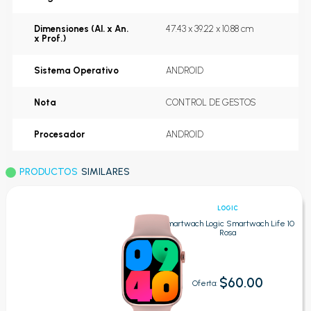
Dimensiones (Al. x An.
47.43 x 39.22 x 10.88 cm
x Prof.)
Sistema Operativo
ANDROID
Nota
CONTROL DE GESTOS
Procesador
ANDROID
PRODUCTOS
SIMILARES
LOGIC
Smartwach Logic Smartwach Life 10
Rosa
$60.00
Oferta: