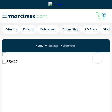
Lupa
Ofertas
Ecredit
Motopower
Xiaomi Shop
LG Shop
Global
Tecnología
Smart Watch