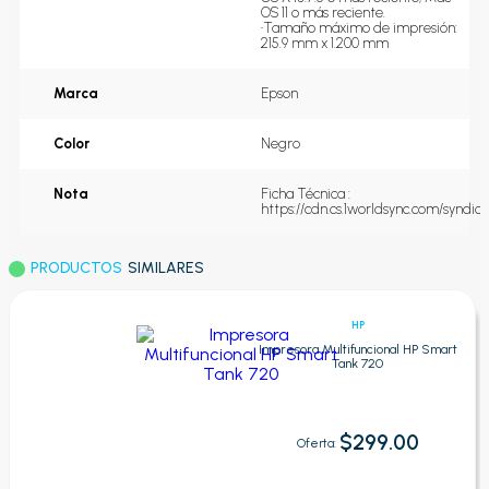
OS 11 o más reciente.

•Tamaño máximo de impresión: 
215.9 mm x 1.200 mm
Marca
Epson
Color
Negro
Nota
Ficha Técnica : 
https://cdn.cs.1worldsync.com/synd
PRODUCTOS
SIMILARES
HP
Impresora Multifuncional HP Smart
Tank 720
$299.00
Oferta: