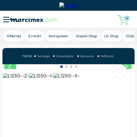
Lupa
Ofertas
Ecredit
Motopower
Xiaomi Shop
LG Shop
Global
Tecnología
Computadoras
Impresoras
Multifunción