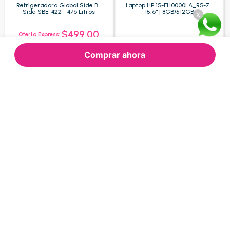
Refrigeradora Global Side By
Laptop HP 15-FH0000LA_R5-7 -
Side SBE-422 - 476 Litros
15,6" | 8GB/512GB
x
$499.00
Oferta Express:
$609.52
$1.200.00
Oferta:
Oferta:
Comprar ahora
Agregar
Agregar
Nuestras Categorías
Consultas frecuentes
Sobre
Refrigeración
Lavado y secado
Tecnología
Audio y video
Electromenores
Muebles
Movilidad