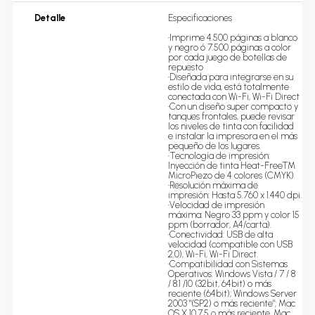
Detalle
Especificaciones 

•Imprime 4.500 páginas a blanco 
y negro ó 7.500 páginas a color 
por cada juego de botellas de 
repuesto

•Diseñada para integrarse en su 
estilo de vida, está totalmente 
conectada con Wi-Fi, Wi-Fi Direct

•Con un diseño super compacto y 
tanques frontales, puede revisar 
los niveles de tinta con facilidad 
e instalar la impresora en el más 
pequeño de los lugares.

•Tecnología de impresión: 
Inyección de tinta Heat-FreeTM 
MicroPiezo de 4 colores (CMYK).

•Resolución máxima de 
impresión: Hasta 5.760 x 1.440 dpi.

•Velocidad de impresión 
máxima: Negro 33 ppm y color 15 
ppm (borrador, A4/carta).

•Conectividad: USB de alta 
velocidad (compatible con USB 
2.0), Wi-Fi, Wi-Fi Direct.

•Compatibilidad con Sistemas 
Operativos: Windows Vista / 7 / 8 
/ 8.1 /10 (32bit, 64bit) o más 
reciente (64bit); Windows Server 
2003 "(SP2) o más reciente"; Mac 
OS X 10.7.5 o más reciente, Mac 