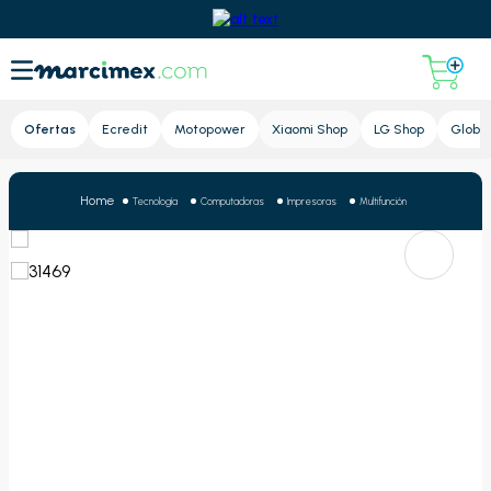
Lupa
Ofertas
Ecredit
Motopower
Xiaomi Shop
LG Shop
Global
Tecnología
Computadoras
Impresoras
Multifunción