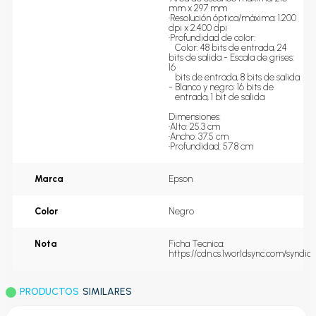
mm x 297 mm

•Resolución óptica/máxima: 1.200 
dpi x 2.400 dpi

•Profundidad de color: 

   Color: 48 bits de entrada, 24 
bits de salida - Escala de grises: 
16 

   bits de entrada, 8 bits de salida 
- Blanco y negro: 16 bits de 

   entrada, 1 bit de salida

Dimensiones:

•Alto: 25.3 cm

•Ancho: 37.5 cm

•Profundidad: 57.8 cm
Marca
Epson
Color
Negro
Nota
Ficha Tecnica: 
https://cdn.cs.1worldsync.com/synd
PRODUCTOS
SIMILARES