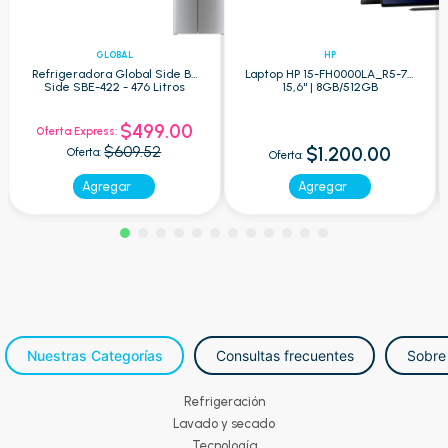
GLOBAL
HP
Refrigeradora Global Side By
Laptop HP 15-FH0000LA_R5-7 -
Side SBE-422 - 476 Litros
15,6" | 8GB/512GB
$499.00
Oferta Express:
$609.52
$1.200.00
Oferta:
Oferta:
Agregar
Agregar
Nuestras Categorías
Consultas frecuentes
Sobre
Refrigeración
Lavado y secado
Tecnología