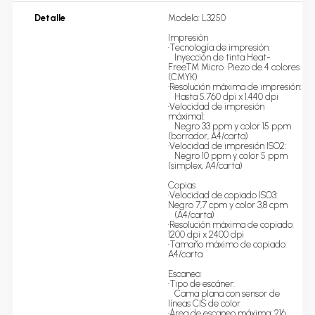
Detalle
Modelo: L3250

Impresión

•Tecnología de impresión:

   Inyección de tinta Heat-
FreeTM Micro  Piezo de 4 colores 
(CMYK)

•Resolución máxima de impresión:

   Hasta 5.760 dpi x 1.440 dpi 

•Velocidad de impresión 
máxima1: 

   Negro 33 ppm y color 15 ppm 
(borrador, A4/carta)

•Velocidad de impresión ISO2: 

   Negro 10 ppm y color 5 ppm 
(simplex, A4/carta)

Copias

•Velocidad de copiado ISO3: 
Negro 7,7 cpm y color 3,8 cpm 

   (A4/carta)

•Resolución máxima de copiado: 
1200 dpi x 2400 dpi

•Tamaño máximo de copiado: 
A4/carta

Escaneo:

•Tipo de escáner:

   Cama plana con sensor de 
líneas CIS de color

•Área de escaneo máxima: 216 