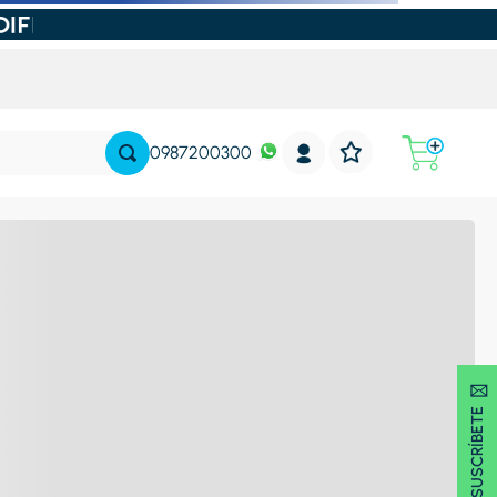
0987200300
SUSCRÍBETE 🖂