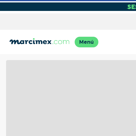
TÉRMINO
1
.
motos
2
.
moto
3
.
iphon
4
.
engla
5
.
engla
6
.
lavado
7
.
refrig