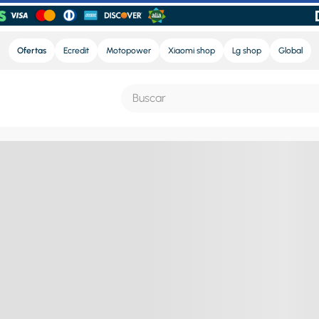
Ofertas
Ecredit
Motopower
Xiaomi shop
Lg shop
Global
Buscar
S MÁS BUSCADOS
e
nd sound
nd sound pro
ra
eradora