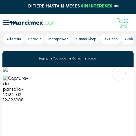
Lupa
Ofertas
Ecredit
Motopower
Xiaomi Shop
LG Shop
Global
Tecnología
Gaming
Mouse