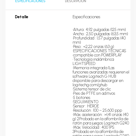
ESPECIFICACIONES
DESCRIPCIÓN
Detalle
Especificaciones

•Altura : 4,92 pulgadas (125 mm)

•Ancho : 2,50 pulgadas (63,5 mm)

•Profundidad : 1,57 pulgadas (40 
mm)

•Peso : <2,22 onzas (63 g)

•ESPECIFICACIONES TÉCNICAS

•compatible con POWERPLAY

•Tecnología inalámbrica 
LIGHTSPEED

•Memoria integrada 1Las 
funciones avanzadas requieren el 
software Logitech G HUB 
disponible para descargar en 
logitechg.com/ghub

•Sistema tensor de clic

•Pies de PTFE sin aditivos

•5 botones

•SEGUIMIENTO

•Sensor : HÉROE

•Resolución : 100 – 25.600 ppp

•Máx. aceleración : >1,41 onzas (40 
g) 2Probado en la alfombrilla de 
ratón para juegos Logitech G240

•Máx. Velocidad : 400 IPS 
3Probado en la alfombrilla de 
ratón para juegos Logitech G240
