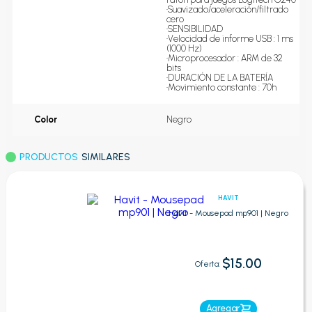
•Suavizado/aceleración/filtrado 
cero

•SENSIBILIDAD

•Velocidad de informe USB : 1 ms 
(1000 Hz)

•Microprocesador : ARM de 32 
bits

•DURACIÓN DE LA BATERÍA

•Movimiento constante : 70h
Color
Negro
PRODUCTOS
SIMILARES
HAVIT
Havit - Mousepad mp901 | Negro
$15.00
Oferta:
Agregar