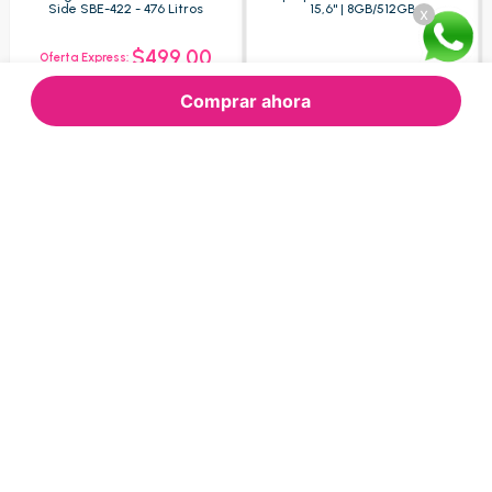
Side SBE-422 - 476 Litros
15,6" | 8GB/512GB
x
$499.00
Oferta Express:
$609.52
$1.200.00
Oferta:
Oferta:
Comprar ahora
Agregar
Agregar
Nuestras Categorías
Consultas frecuentes
Sobre
Refrigeración
Lavado y secado
Tecnología
Audio y video
Electromenores
Muebles
Movilidad