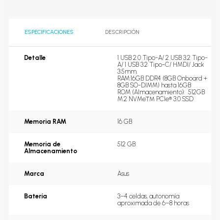
ESPECIFICACIONES
DESCRIPCIÓN
Detalle
1 USB 2.0 Tipo-A/ 2 USB 3.2 Tipo-
A/ 1 USB 3.2 Tipo-C/ HMDI/ Jack 
3.5mm.
RAM:16GB DDR4 (8GB Onboard + 
8GB SO-DIMM) hasta 16GB
ROM (Almacenamiento):  512GB 
M.2 NVMe™ PCIe® 3.0 SSD
Memoria RAM
16 GB
Memoria de
512 GB
Almacenamiento
Marca
Asus
Batería
3–4 celdas, autonomía 
aproximada de 6–8 horas