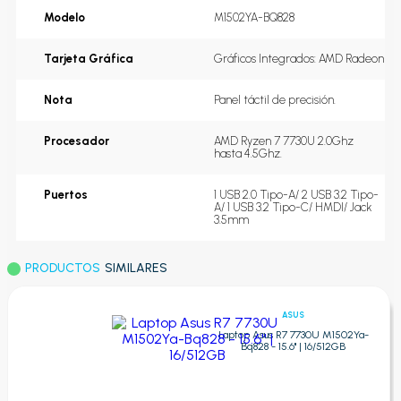
Modelo
M1502YA-BQ828
Tarjeta Gráfica
Gráficos Integrados: AMD Radeon
Nota
Panel táctil de precisión.
Procesador
AMD Ryzen 7 7730U 2.0Ghz 
hasta 4.5Ghz.
Puertos
1 USB 2.0 Tipo-A/ 2 USB 3.2 Tipo-
A/ 1 USB 3.2 Tipo-C/ HMDI/ Jack 
3.5mm
PRODUCTOS
SIMILARES
ASUS
Laptop Asus R7 7730U M1502Ya-
Bq828 - 15.6'' | 16/512GB