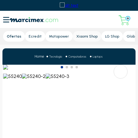
Lupa
Ofertas
Ecredit
Motopower
Xiaomi Shop
LG Shop
Global
Tecnología
Computadoras
Laptops