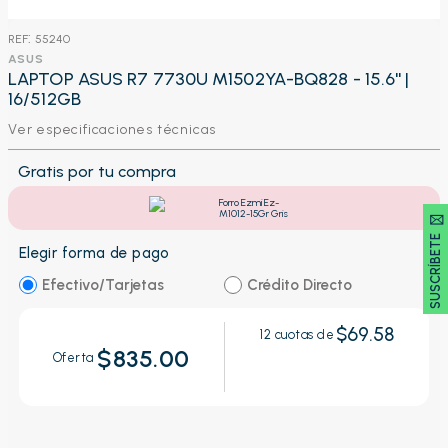
:
55240
ASUS
LAPTOP ASUS R7 7730U M1502YA-BQ828 - 15.6'' |
16/512GB
Ver especificaciones técnicas
Gratis por tu compra
Forro Ezmi Ez-
M1012-15Gr Gris
SUSCRÍBETE 🖂
Elegir forma de pago
Efectivo/Tarjetas
Crédito Directo
$69.58
12
cuotas de
$835.00
Oferta