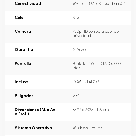
Conectividad
Wi-Fi 6E(802.11ax) (Dual band) 1*1
Color
Silver
Cámara
720p HD con obturador de 
privacidad.
Garantía
12 Meses
Pantalla
Pantalla: 15.6"FHD 1920 x 1080 
pixels.
Incluye
COMPUTADOR
Pulgadas
15.6''
Dimensiones (Al. x An.
35.97 x 23.25 x 1.99 cm
x Prof.)
Sistema Operativo
Windows 11 Home