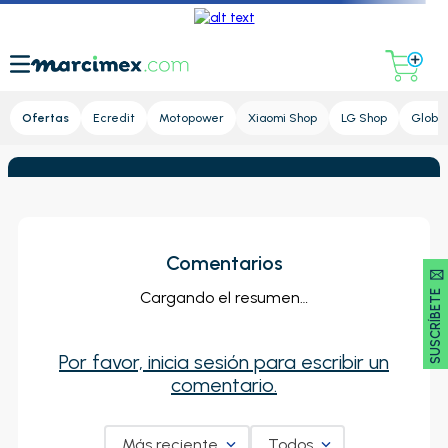
Lupa
Ofertas
Ecredit
Motopower
Xiaomi Shop
LG Shop
Global
Comentarios
SUSCRÍBETE 🖂
Cargando el resumen…
Por favor, inicia sesión para escribir un
comentario.
Más reciente
Todos