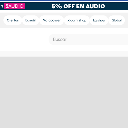
Ofertas
Ecredit
Motopower
Xiaomi shop
Lg shop
Global
Buscar
S MÁS BUSCADOS
e
ra
nd sound pro
nd sound
eradora