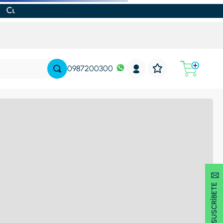
0987200300
SUSCRÍBETE 🖂