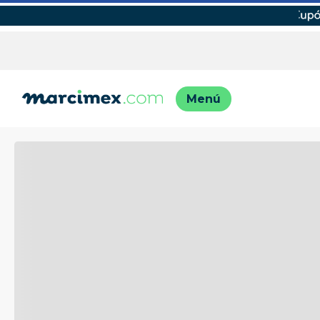
TÉRMINO
1
.
motos
2
.
moto
3
.
iphon
4
.
lavado
5
.
engla
6
.
engla
7
.
refrig