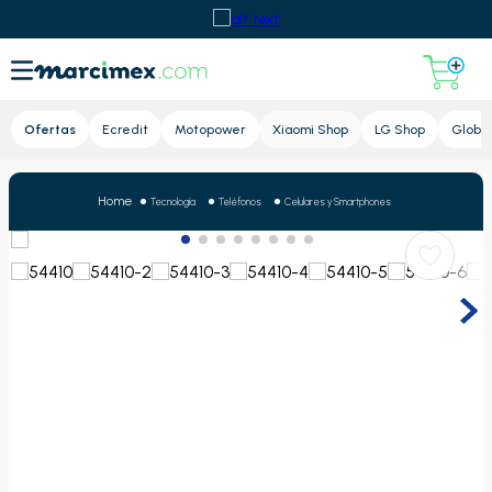
Lupa
Ofertas
Ecredit
Motopower
Xiaomi Shop
LG Shop
Global
Tecnología
Teléfonos
Celulares y Smartphones