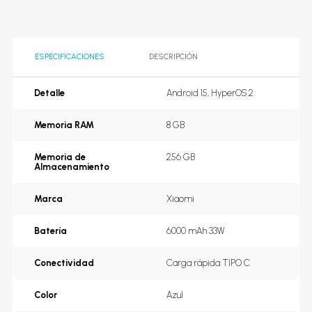
ESPECIFICACIONES
DESCRIPCIÓN
Detalle
Android 15, HyperOS 2
Memoria RAM
8 GB
Memoria de
256 GB
Almacenamiento
Marca
Xiaomi
Batería
6000 mAh 33W
Conectividad
Carga rápida TIPO C
Color
Azul