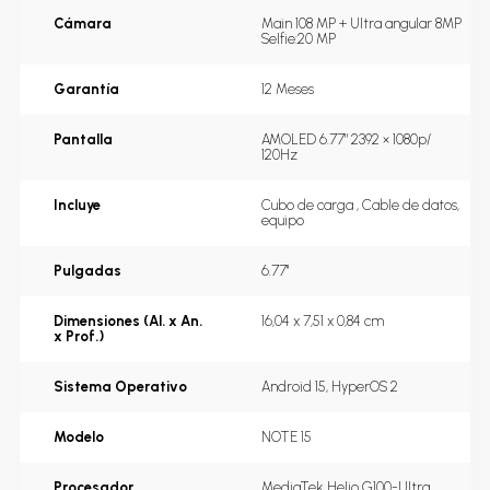
Cámara
Main 108 MP + Ultra angular 8MP 
Selfie:20 MP
Garantía
12 Meses
Pantalla
AMOLED 6.77" 2392 × 1080p/ 
120Hz
Incluye
Cubo de carga , Cable de datos, 
equipo
Pulgadas
6.77''
Dimensiones (Al. x An.
16,04 x 7,51 x 0,84 cm
x Prof.)
Sistema Operativo
Android 15, HyperOS 2
Modelo
NOTE 15
Procesador
MediaTek Helio G100-Ultra