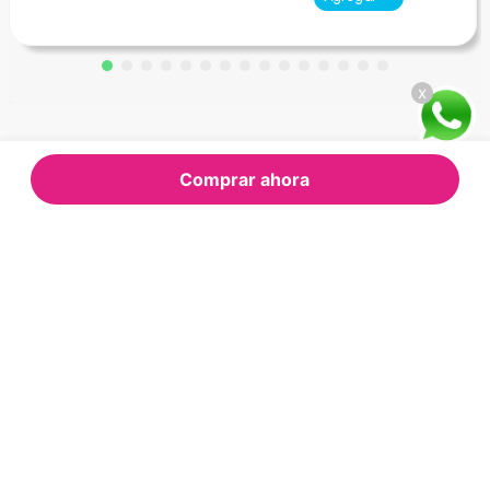
x
Comprar ahora
Comentarios
Cargando el resumen…
Por favor, inicia sesión para escribir un
comentario.
Más reciente
Todos
Cargando comentarios…