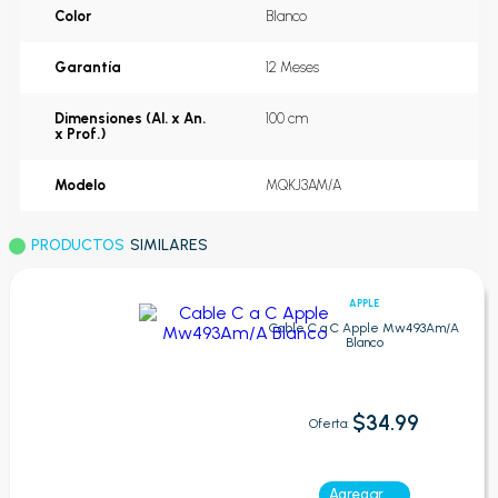
Color
Blanco
Garantía
12 Meses
Dimensiones (Al. x An.
100 cm
x Prof.)
Modelo
MQKJ3AM/A
PRODUCTOS
SIMILARES
APPLE
Cable C a C Apple Mw493Am/A
Blanco
$34.99
Oferta:
Agregar