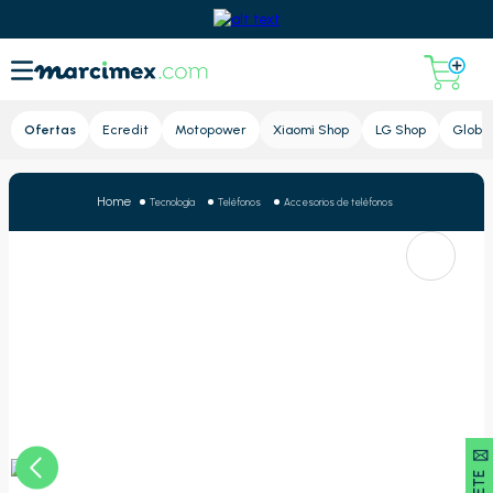
Lupa
Ofertas
Ecredit
Motopower
Xiaomi Shop
LG Shop
Global
Tecnología
Teléfonos
Accesorios de teléfonos