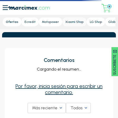
Lupa
Ofertas
Ecredit
Motopower
Xiaomi Shop
LG Shop
Global
SUSCRÍBETE 🖂
Comentarios
Cargando el resumen…
Por favor, inicia sesión para escribir un
comentario.
Más reciente
Todos