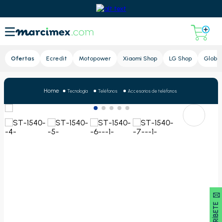
Lupa
Ofertas
Ecredit
Motopower
Xiaomi Shop
LG Shop
Global
Tecnología
Teléfonos
Accesorios de teléfonos
SUSCRÍBETE 🖂