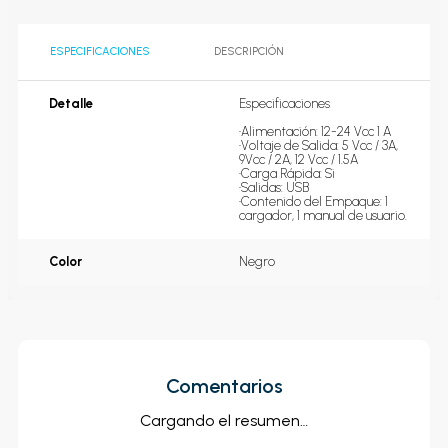
ESPECIFICACIONES
DESCRIPCIÓN
Detalle
Especificaciones

•Alimentación: 12-24 Vcc 1 A

•Voltaje de Salida: 5 Vcc / 3A, 
9Vcc / 2A, 12 Vcc / 1.5A

•Carga Rápida: Si

•Salidas: USB 

•Contenido del Empaque: 1 
cargador, 1 manual de usuario.
Color
Negro
Comentarios
Cargando el resumen…