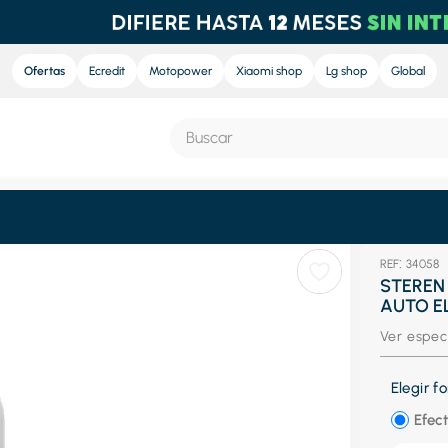
Ofertas
Ecredit
Motopower
Xiaomi shop
Lg shop
Global
Buscar
S MÁS BUSCADOS
:
34058
e
STEREN
AUTO EL
nd sound
Ver espec
nd sound pro
ra
Elegir 
eradora
Efect