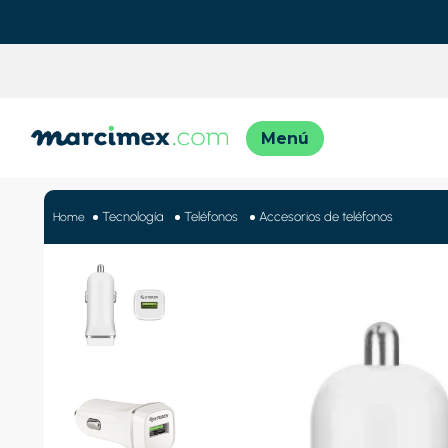
TÉRMINO
1
.
motos
Tecnología
Teléfonos
Accesorios de teléfonos
2
.
moto
3
.
iphon
4
.
engla
5
.
engla
6
.
lavado
7
.
refrig