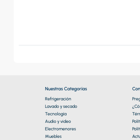
Nuestras Categorías
Con
Refrigeración
Pre
Lavado y secado
¿Có
Tecnología
Tér
Audio y video
Polí
Electromenores
Polí
Muebles
Actu