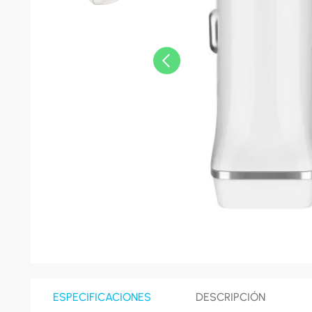
8
.
celula
9
.
cocina
10
.
conge
ESPECIFICACIONES
DESCRIPCIÓN