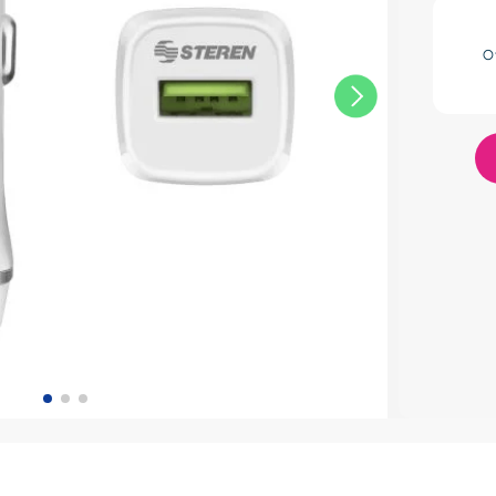
res
O
lador