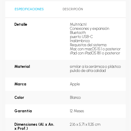
ESPECIFICACIONES
DESCRIPCIÓN
Detalle
Multitáctil

Conexiones y expansión

Bluetooth

puerto USB-C

Inalámbrico

Requisitos del sistema:

Mac con macOS 15.1 o posterior

iPad con iPadOS 18.1 o posterior
Material
similar a la cerámica o plástico 
pulido de alta calidad
Marca
Apple
Color
Blanco
Garantía
12 Meses
Dimensiones (Al. x An.
2,16 x 5,71 x 11,35 cm
x Prof.)