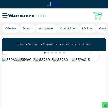
Lupa
Ofertas
Ecredit
Motopower
Xiaomi Shop
LG Shop
Global
Tecnología
Computadoras
Accesorios de computadoras