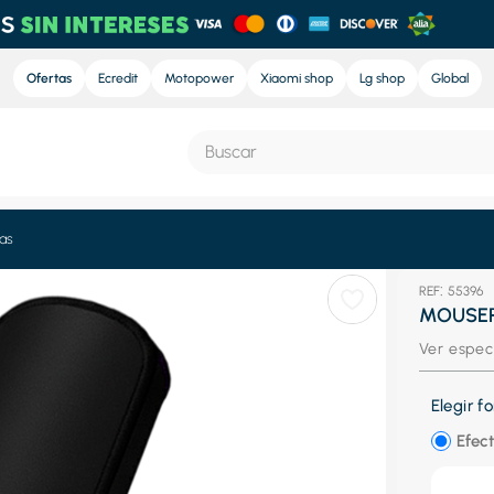
Ofertas
Ecredit
Motopower
Xiaomi shop
Lg shop
Global
Buscar
S MÁS BUSCADOS
as
nd sound
:
55396
MOUSEP
nd sound pro
Ver espec
e
Elegir 
ra
Efect
eradora