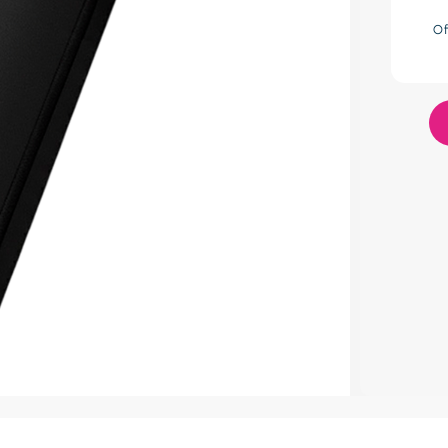
res
Of
lador