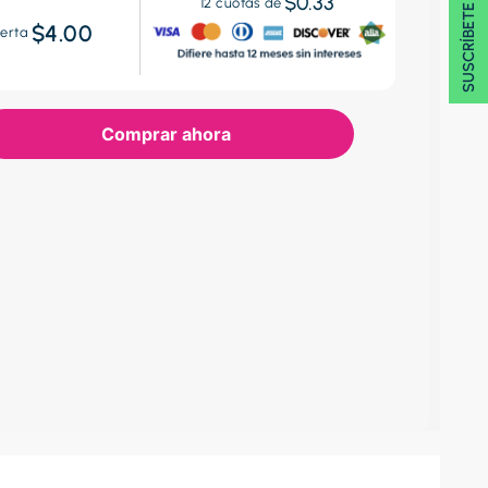
SUSCRÍBETE 🖂
$0.33
12
cuotas de
$4.00
erta
Comprar ahora