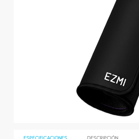
8
.
celula
9
.
cocina
10
.
conge
ESPECIFICACIONES
DESCRIPCIÓN