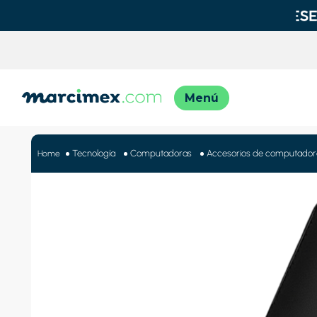
TÉRMINO
1
.
motos
Tecnología
Computadoras
Accesorios de computador
2
.
engla
3
.
moto
4
.
engla
5
.
iphon
6
.
lavado
7
.
refrig