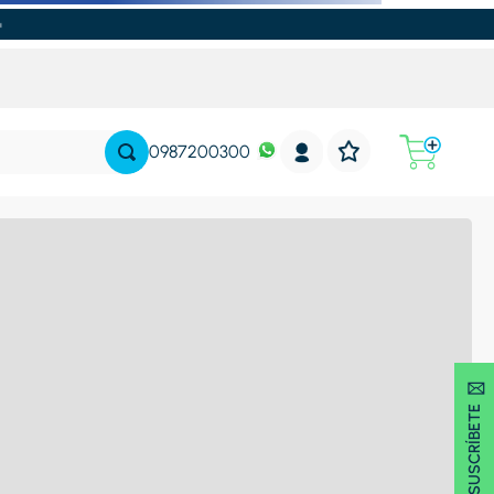
0987200300
SUSCRÍBETE 🖂