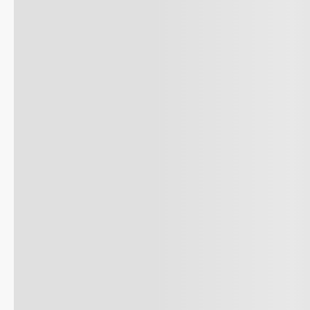
8
.
celula
9
.
cocina
10
.
conge