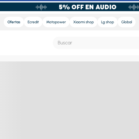
Ofertas
Ecredit
Motopower
Xiaomi shop
Lg shop
Global
Buscar
S MÁS BUSCADOS
e
nd sound
ra
nd sound pro
eradora