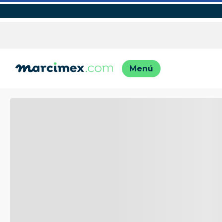
TÉRMINO
1
.
motos
2
.
moto
3
.
iphon
4
.
engla
5
.
lavado
6
.
engla
7
.
refrig