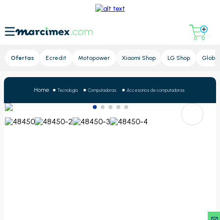
Lupa
Ofertas
Ecredit
Motopower
Xiaomi Shop
LG Shop
Global
Tecnología
Computadoras
Accesorios de computadoras