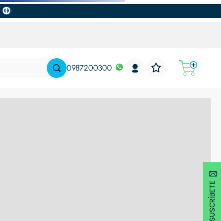
0987200300
SUSCRÍBETE 🖂