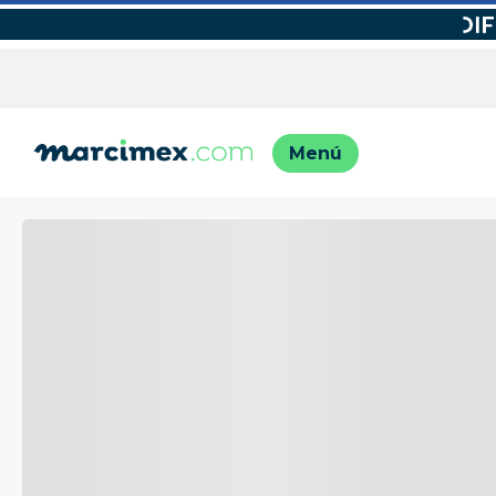
TÉRMINO
1
.
motos
2
.
moto
3
.
iphon
4
.
engla
5
.
engla
6
.
lavado
7
.
refrig