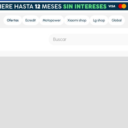
Ofertas
Ecredit
Motopower
Xiaomi shop
Lg shop
Global
Buscar
S MÁS BUSCADOS
e
nd sound
nd sound pro
ra
eradora