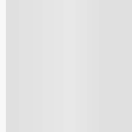
8
.
celula
9
.
cocina
10
.
conge