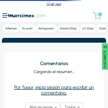
Lupa
Ofertas
Ecredit
Motopower
Xiaomi Shop
LG Shop
Global
SUSCRÍBETE 🖂
Comentarios
Cargando el resumen…
Por favor, inicia sesión para escribir un
comentario.
Más reciente
Todos