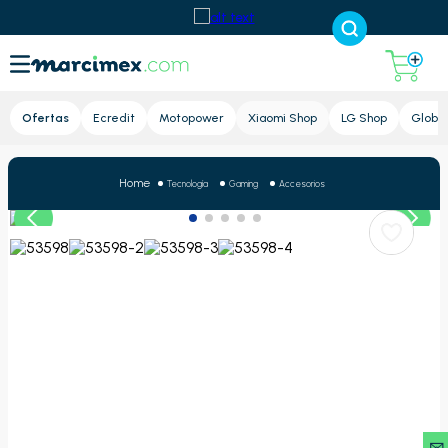
Lupa
Ofertas
Ecredit
Motopower
Xiaomi Shop
LG Shop
Global
Tecnología
Gaming
Accesorios